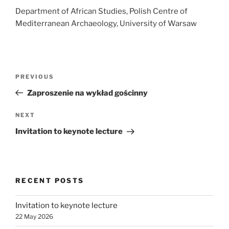
Department of African Studies, Polish Centre of
Mediterranean Archaeology, University of Warsaw
Post
Previous
PREVIOUS
navigation
Post
Zaproszenie na wykład gościnny
Next
NEXT
Post
Invitation to keynote lecture
RECENT POSTS
Invitation to keynote lecture
22 May 2026