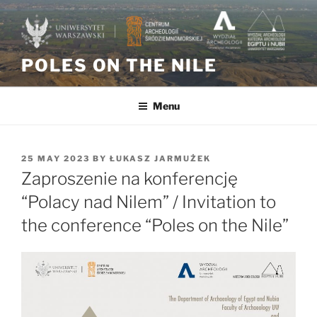
Skip
to
content
POLES ON THE NILE
Menu
POSTED
25 MAY 2023
BY
ŁUKASZ JARMUŻEK
ON
Zaproszenie na konferencję
“Polacy nad Nilem” / Invitation to
the conference “Poles on the Nile”